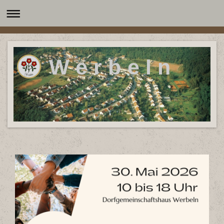
W e r b e l n