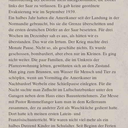
links der Saar zu verlassen. Es gab keine geordnete
Evakuierung wie im September 1939.
Ein halbes Jahr hatten die Amerikaner seit der Landung in der
Normandie gebraucht, bis sie die Grenze überschritten und
die ersten deutschen Dörfer an der Saar besetzten. Für drei
Wochen im Dezember sah es aus, als hätten wir es
überstanden. Das war ein Irrtum. Der Krieg machte drei
Monate Pause. Nicht so, als geschähe nichts. Es wurde
geschossen, bombardiert, aber eben nur im Kleinen. Es ging
nicht weiter. Die paar Familien, die im Umkreis der
Pfarrerswohnung lebten, gewöhnten sich an den Zustand.
Man ging zum Brunnen, um Wasser für Mensch und Tier zu
schöpfen, wenn am Vormittag die Amerikaner im
Nachbardorf Werbeln eine Schießpause einlegten. Für die
Nacht suchte man Zuflucht im Luftschutzbunker unter den
Garagen neben dem Haus eines Bauunternehmers. Zur Messe
mit Pastor Rommelfanger kam man in dem Kellerraum
zusammen, der zu anderer Zeit als Waschküche gedient hatte.
Dort hatte ich meinen ersten Latein- und
Französischunterricht. Wir waren nicht viel mehr als ein
halbes Dutzend Kinder im Schulalter. Seit Beginn der Ferien