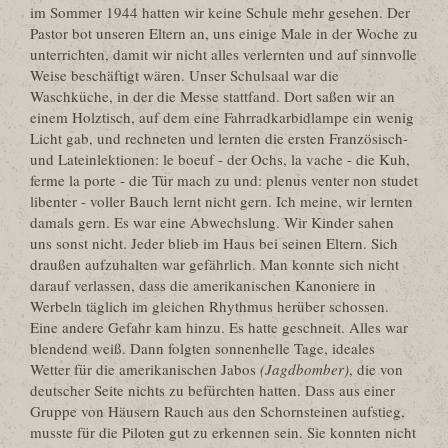
im Sommer 1944 hatten wir keine Schule mehr gesehen. Der
Pastor bot unseren Eltern an, uns einige Male in der Woche zu
unterrichten, damit wir nicht alles verlernten und auf sinnvolle
Weise beschäftigt wären. Unser Schulsaal war die
Waschküche, in der die Messe stattfand. Dort saßen wir an
einem Holztisch, auf dem eine Fahrradkarbidlampe ein wenig
Licht gab, und rechneten und lernten die ersten Französisch-
und Lateinlektionen: le boeuf - der Ochs, la vache - die Kuh,
ferme la porte - die Tür mach zu und: plenus venter non studet
libenter - voller Bauch lernt nicht gern. Ich meine, wir lernten
damals gern. Es war eine Abwechslung. Wir Kinder sahen
uns sonst nicht. Jeder blieb im Haus bei seinen Eltern. Sich
draußen aufzuhalten war gefährlich. Man konnte sich nicht
darauf verlassen, dass die amerikanischen Kanoniere in
Werbeln täglich im gleichen Rhythmus herüber schossen.
Eine andere Gefahr kam hinzu. Es hatte geschneit. Alles war
blendend weiß. Dann folgten sonnenhelle Tage, ideales
Wetter für die amerikanischen Jabos
(Jagdbomber)
, die von
deutscher Seite nichts zu befürchten hatten. Dass aus einer
Gruppe von Häusern Rauch aus den Schornsteinen aufstieg,
musste für die Piloten gut zu erkennen sein. Sie konnten nicht