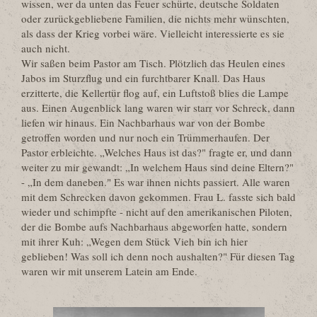
wissen, wer da unten das Feuer schürte, deutsche Soldaten
oder zurückgebliebene Familien, die nichts mehr wünschten,
als dass der Krieg vorbei wäre. Vielleicht interessierte es sie
auch nicht.
Wir saßen beim Pastor am Tisch. Plötzlich das Heulen eines
Jabos im Sturzflug und ein furchtbarer Knall. Das Haus
erzitterte, die Kellertür flog auf, ein Luftstoß blies die Lampe
aus. Einen Augenblick lang waren wir starr vor Schreck, dann
liefen wir hinaus. Ein Nachbarhaus war von der Bombe
getroffen worden und nur noch ein Trümmerhaufen. Der
Pastor erbleichte. „Welches Haus ist das?" fragte er, und dann
weiter zu mir gewandt: „In welchem Haus sind deine Eltern?"
- „In dem daneben." Es war ihnen nichts passiert. Alle waren
mit dem Schrecken davon gekommen. Frau L. fasste sich bald
wieder und schimpfte - nicht auf den amerikanischen Piloten,
der die Bombe aufs Nachbarhaus abgeworfen hatte, sondern
mit ihrer Kuh: „Wegen dem Stück Vieh bin ich hier
geblieben! Was soll ich denn noch aushalten?" Für diesen Tag
waren wir mit unserem Latein am Ende.