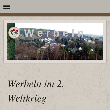
W e r b e l n
Werbeln im 2.
Weltkrieg