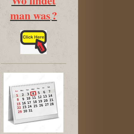
Wo findet
man was
?