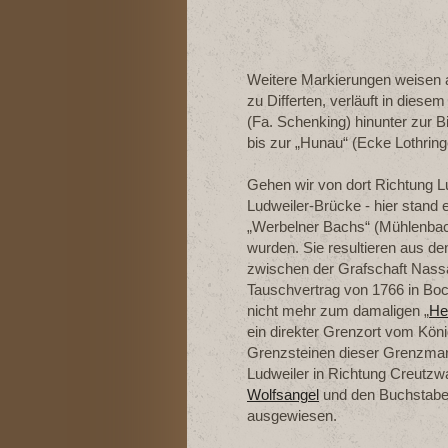
Weitere Markierungen weisen a
zu Differten, verläuft in dies
(Fa. Schenking) hinunter zur Bi
bis zur „Hunau“ (Ecke Lothring
Gehen wir von dort Richtung Lu
Ludweiler-Brücke - hier stand e
„Werbelner Bachs“ (Mühlenbach
wurden. Sie resultieren aus d
zwischen der Grafschaft Nass
Tauschvertrag von 1766 in Boc
nicht mehr zum damaligen „
He
ein direkter Grenzort vom Kön
Grenzsteinen dieser Grenzmar
Ludweiler in Richtung Creutzw
Wolfsangel
und den Buchstabe
ausgewiesen.