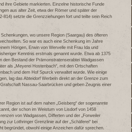
d ihre Gebiete markierten. Einzelne historische Funde
ngen aus alter Zeit, etwa der Römer und später der
814) setzte die Grenzziehungen fort und teilte sein Reich
 Schenkungen, wo unsere Region (Saargau) des öfteren
 wechselten. So war es auch eine Schenkung im Jahre
einem Hörigen, Erwin von Wervelle mit Frau Ida und
bisheriger Kenntnis erstmals genannt wurde. Etwa ab 1375
 in den Bestand der Prämonstratenserabtei Wadgassen
äter als „Meyerei Hostenbach“, mit den Ortschaften
nbach und dem Hof Spurck verwaltet wurde. Wie einige
gen, lag das Abteidorf Werbeln direkt an der Grenze zum
 Grafschaft Nassau-Saarbrücken und geben Zeugnis einer
erer Region ist auf dem nahen „Geisberg“ der sogenannte
kannt, der schon im Weistum von Lisdorf von 1458
Grenzen von Wadgassen, Differten und der „Forweiler
ng zur Lothringer Grenzlinie auf der „Schäferei“ bei
cht begründet, obwohl einige Anzeichen dafür sprechen.