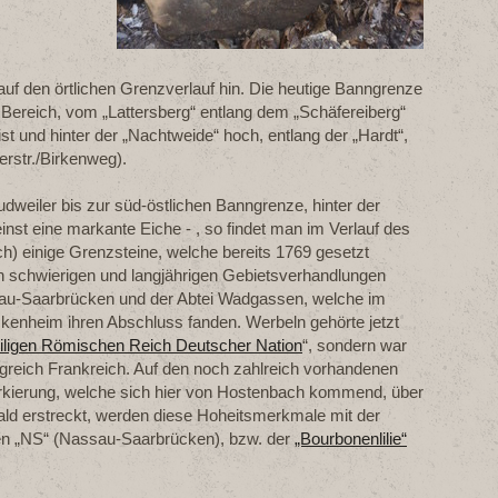
uf den örtlichen Grenzverlauf hin. Die heutige Banngrenze
em Bereich, vom „Lattersberg“ entlang dem „Schäfereiberg“
st und hinter der „Nachtweide“ hoch, entlang der „Hardt“,
erstr./Birkenweg).
dweiler bis zur süd-östlichen Banngrenze, hinter der
inst eine markante Eiche - , so findet man im Verlauf des
) einige Grenzsteine, welche bereits 1769 gesetzt
en schwierigen und langjährigen Gebietsverhandlungen
au-Saarbrücken und der Abtei Wadgassen, welche im
kenheim ihren Abschluss fanden. Werbeln gehörte jetzt
iligen Römischen Reich Deutscher Nation
“, sondern war
igreich Frankreich. Auf den noch zahlreich vorhandenen
kierung, welche sich hier von Hostenbach kommend, über
ald erstreckt, werden diese Hoheitsmerkmale mit der
n „NS“ (Nassau-Saarbrücken), bzw. der
„Bourbonenlilie“