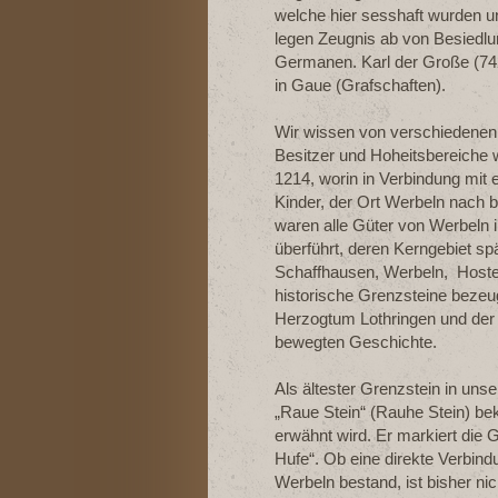
welche hier sesshaft wurden un
legen Zeugnis ab von Besiedlu
Germanen. Karl der Große (742-
in Gaue (Grafschaften).
Wir wissen von verschiedenen
Besitzer und Hoheitsbereiche
1214, worin in Verbindung mit 
Kinder, der Ort Werbeln nach 
waren alle Güter von Werbeln
überführt, deren Kerngebiet sp
Schaffhausen, Werbeln, Hoste
historische Grenzsteine bezeu
Herzogtum Lothringen und der
bewegten Geschichte.
Als ältester Grenzstein in uns
„Raue Stein“ (Rauhe Stein) be
erwähnt wird. Er markiert die 
Hufe“. Ob eine direkte Verbindu
Werbeln bestand, ist bisher ni