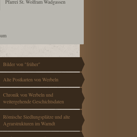
Pfarrei St. Wolfram Wadgassen
ssum
Bilder von "früher"
Alte Postkarten von Werbeln
Chronik von Werbeln und
weitergehende Geschichtsdaten
Römische Siedlungsplätze und alte
Agrarstrukturen im Warndt