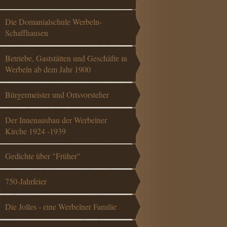
Die Domanialschule Werbeln-
Schaffhausen
Betriebe, Gaststätten und Geschäfte in
Werbeln ab dem Jahr 1900
Bürgermeister und Ortsvorsteher
Der Innenausbau der Werbelner
Kirche 1924 -1939
Gedichte über "Früher"
750-Jahrfeier
Die Jolles - eine Werbelner Familie