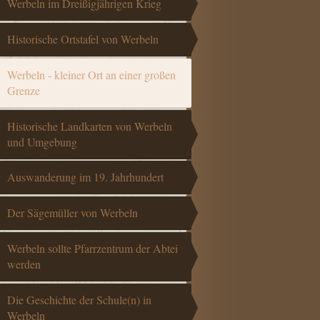
Werbeln im Dreißigjährigen Krieg
Historische Ortstafel von Werbeln
Werbeln - kleiner Ort an einer großen
Grenze
Historische Landkarten von Werbeln
und Umgebung
Auswanderung im 19. Jahrhundert
Der Sägemüller von Werbeln
Werbeln sollte Pfarrzentrum der Abtei
werden
Die Geschichte der Schule(n) in
Werbeln