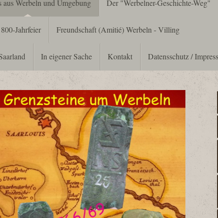
es aus Werbeln und Umgebung
Der "Werbelner-Geschichte-Weg"
800-Jahrfeier
Freundschaft (Amitié) Werbeln - Villing
Saarland
In eigener Sache
Kontakt
Datensschutz / Impre