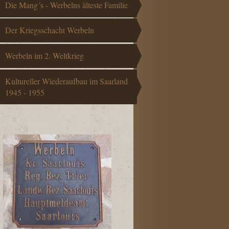
Die Mang´s - Werbelns älteste Familie
Der Kriegsschacht Werbeln
Werbeln im 2. Weltkrieg
Kultureller Wiederaufbau im Saarland
1945 - 1955